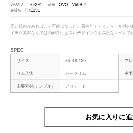
THE291
OVO V509-2
BRAND
品番
THE291
会社名
高い技術があればこそ可能になった、男性的でディティール感の
イテク素材ならではの耐久性と高いデザイン性を高度なレベルで
SPEC
サイズ
55□18-130
フレ
リム形状
ハーフリム
主要
主要素材
(テンプル)
アセテート
お気に入りに追