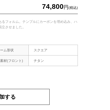
74,800
円
(税込)
あるフォルム。テンプルにカーボンを埋め込み、ハ
両立させました。
ーム形状
スクエア
素材
(フロント)
チタン
加する