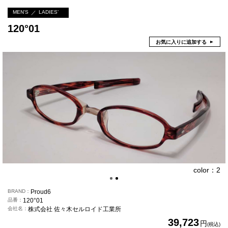
MEN'S
LADIES’
120°01
お気に入りに追加する
color：2
BRAND
Proud6
品番
120°01
会社名
株式会社 佐々木セルロイド工業所
39,723
円
(税込)