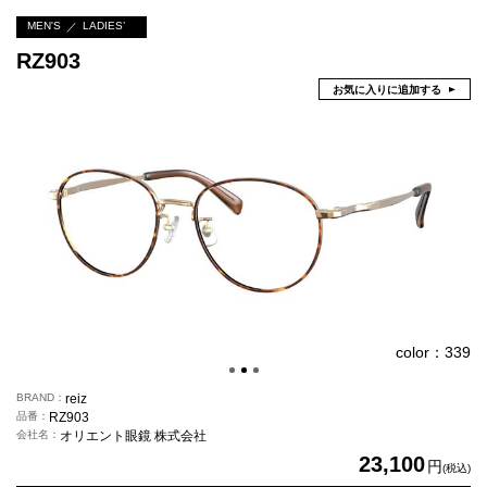
MEN'S
LADIES’
RZ903
お気に入りに追加する
color：339
BRAND
reiz
品番
RZ903
会社名
オリエント眼鏡 株式会社
23,100
円
(税込)