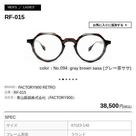
MEN'S
LADIES’
RF-015
お気に入りに追加する
color：No.094: gray brown sasa (グレー茶ササ)
BRAND
FACTORY900 RETRO
品番
RF-015
会社名
青山眼鏡株式会社（FACTORY900）
38,500
円
(税込)
SPEC
サイズ
47□23-140
フレーム形状
ラウンド