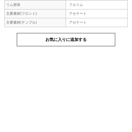
リム形状
フルリム
主要素材
(フロント)
アセテート
主要素材
(テンプル)
アセテート
お気に入りに追加する