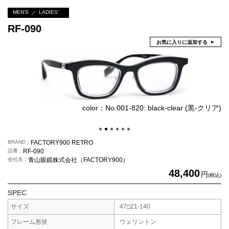
MEN'S
LADIES’
RF-090
お気に入りに追加する
color：No.001-820: black-clear (黒-クリア)
BRAND
FACTORY900 RETRO
品番
RF-090
会社名
青山眼鏡株式会社（FACTORY900）
48,400
円
(税込)
SPEC
サイズ
47□21-140
フレーム形状
ウェリントン