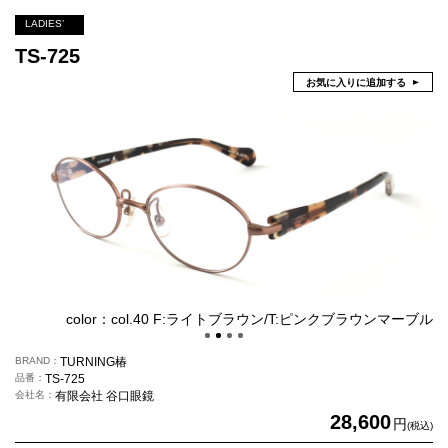
LADIES’
TS-725
お気に入りに追加する
color：col.40 F:ライトブラウン/T:ピンクブラウンマーブル
BRAND
TURNING椿
品番
TS-725
会社名
有限会社 谷口眼鏡
28,600
円
(税込)