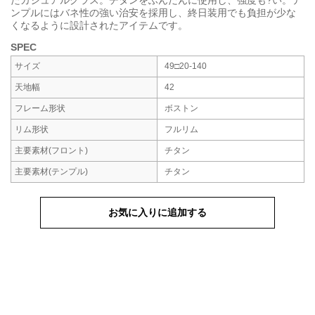
たカジュアルグラス。チタンをふんだんに使用し、強度も?い。テ
ンプルにはバネ性の強い治安を採用し、終日装用でも負担が少な
くなるように設計されたアイテムです。
SPEC
サイズ
49□20-140
天地幅
42
フレーム形状
ボストン
リム形状
フルリム
主要素材
(フロント)
チタン
主要素材
(テンプル)
チタン
お気に入りに追加する