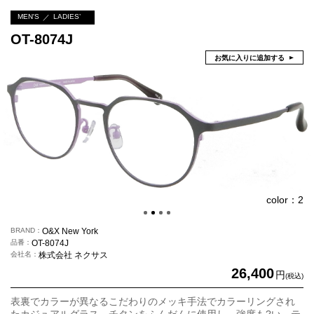
MEN'S
LADIES’
OT-8074J
お気に入りに追加する
color：2
BRAND
O&X New York
品番
OT-8074J
会社名
株式会社 ネクサス
26,400
円
(税込)
表裏でカラーが異なるこだわりのメッキ手法でカラーリングされ