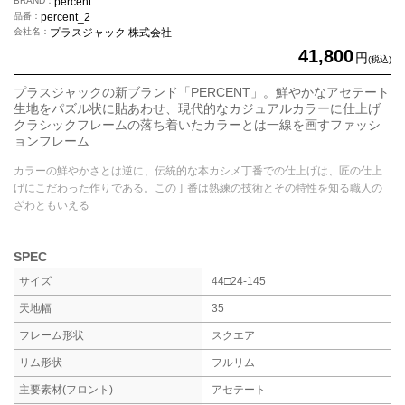
BRAND
percent
品番
percent_2
会社名
プラスジャック 株式会社
41,800
円
(税込)
プラスジャックの新ブランド「PERCENT」。鮮やかなアセテート
生地をパズル状に貼あわせ、現代的なカジュアルカラーに仕上げ
クラシックフレームの落ち着いたカラーとは一線を画すファッシ
ョンフレーム
カラーの鮮やかさとは逆に、伝統的な本カシメ丁番での仕上げは、匠の仕上
げにこだわった作りである。この丁番は熟練の技術とその特性を知る職人の
ざわともいえる
SPEC
サイズ
44□24-145
天地幅
35
フレーム形状
スクエア
リム形状
フルリム
主要素材
(フロント)
アセテート