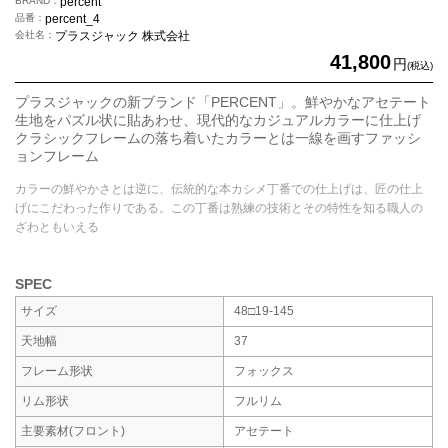
BRAND
percent
品番
percent_4
会社名
プラスジャック 株式会社
41,800
円
(税込)
プラスジャックの新ブランド「PERCENT」。鮮やかなアセテート
生地をパズル状に貼あわせ、現代的なカジュアルカラーに仕上げ
クラシックフレームの落ち着いたカラーとは一線を画すファッシ
ョンフレーム
カラーの鮮やかさとは逆に、伝統的な本カシメ丁番での仕上げは、匠の仕上
げにこだわった作りである。この丁番は熟練の技術とその特性を知る職人の
ざわともいえる
SPEC
サイズ
48□19-145
天地幅
37
フレーム形状
フォックス
リム形状
フルリム
主要素材
(フロント)
アセテート