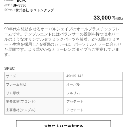
BRAND
BCPC
品番
BP-3336
会社名
株式会社 ボストンクラブ
33,000
円
(税込)
90年代を想起させるオーバルシェイプのオールプラスチックフレ
ームです。テンプルエンドにはバランサーの役割を持つ淡水パー
ルのようなオリジナルセラミックパーツを装着。2〜3層のラミネ
ート生地を採用した5種類のカラーは、パーソナルカラーに合わせ
た展開です。より華やかなカラーレンズタイプもご用意していま
す。
SPEC
サイズ
49□19-142
フレーム形状
オーバル
リム形状
フルリム
主要素材
(フロント)
アセテート
主要素材
(テンプル)
アセテート
お気に入りに追加する