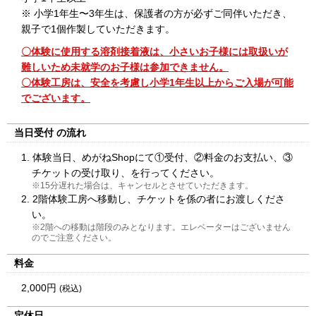
※ 小学1年生〜3年生は、保護者の方が必ずご同伴いただき、
親子で1個作製していただきます。
〇体験に使用する溶剤接着液は、小さいお子様には取扱いが
難しいため未就学のお子様は参加できません。
〇体験工房は、安全を考慮し小学1年生以上からご入場が可能
でございます。
当日受付
の流れ
1. 体験当日、めがねShopにて①受付、②料金のお支払い、③
チケットの受け取り、を行ってください。
※15分遅れた場合は、キャンセルとさせていただきます。
2. 2階体験工房へ移動し、チケットを係の者にお渡しくださ
い。
※2階への移動は階段のみとなります。エレベーターはございません
のでご注意ください。
料金
2,000円
(税込)
定休日