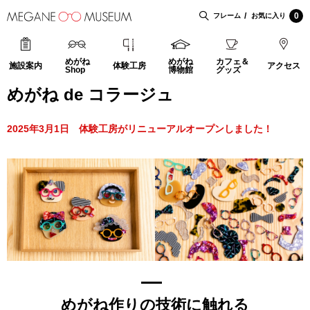
0
フレーム
お気に入り
めがね
めがね
カフェ＆
施設案内
体験工房
アクセス
Shop
博物館
グッズ
めがね de コラージュ
2025年3月1日 体験工房がリニューアルオープンしました！
めがね作りの技術に触れる