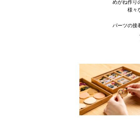
めがね作り
様々
パーツの接