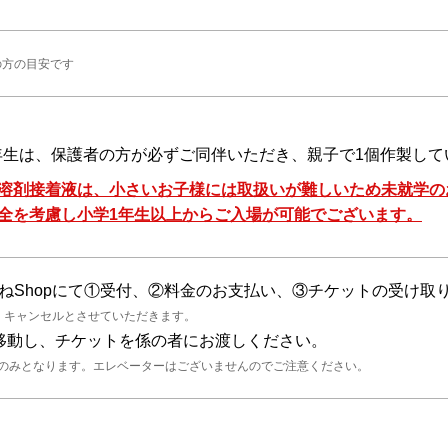
の方の目安です
3年生は、保護者の方が必ずご同伴いただき、親子で1個作製し
溶剤接着液は、小さいお子様には取扱いが難しいため未就学の
全を考慮し小学1年生以上からご入場が可能でございます。
めがねShopにて①受付、②料金のお支払い、③チケットの受け
、キャンセルとさせていただきます。
房へ移動し、チケットを係の者にお渡しください。
段のみとなります。エレベーターはございませんのでご注意ください。