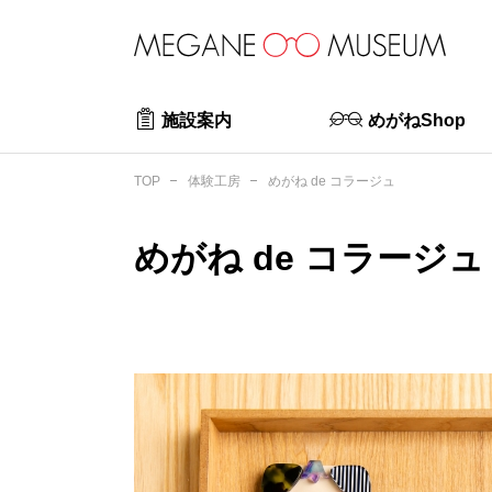
施設案内
めがねShop
めがね de コラージュ
TOP
体験工房
めがね de コラージュ