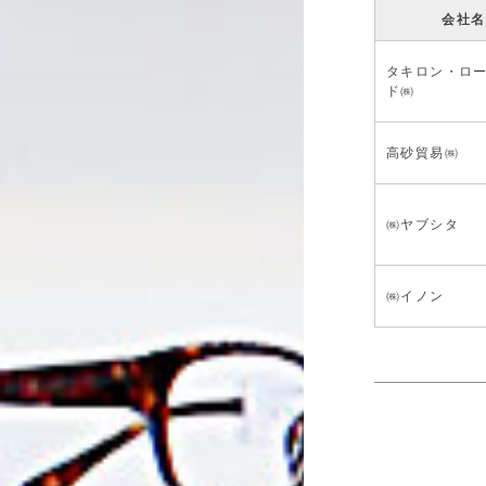
会社名
タキロン・ロ
ド㈱
高砂貿易㈱
㈱ヤブシタ
㈱イノン