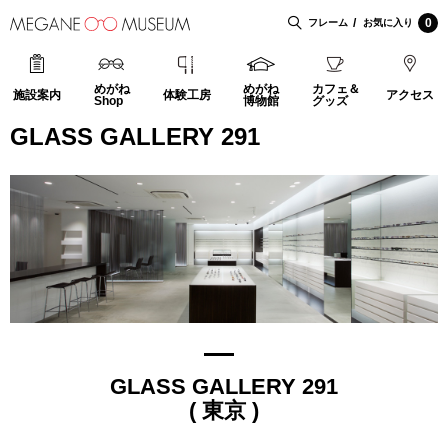
0
フレーム
お気に入り
めがね
めがね
カフェ＆
施設案内
体験工房
アクセス
Shop
博物館
グッズ
GLASS GALLERY 291
GLASS GALLERY 291
( 東京 )