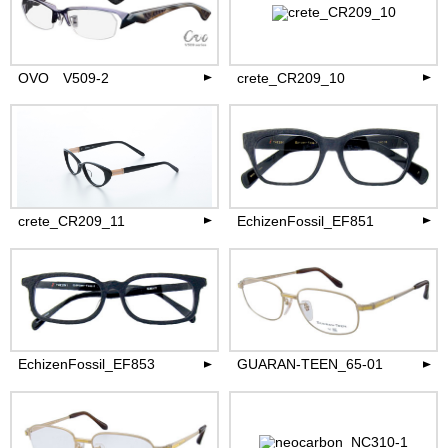
35,200
74,800
円(税込)
円(税込)
more
more
OVO V509-2
crete_CR209_10
74,800
33,000
円(税込)
円(税込)
more
more
crete_CR209_11
EchizenFossil_EF851
30,800
36,300
円(税込)
円(税込)
more
more
EchizenFossil_EF853
GUARAN-TEEN_65-01