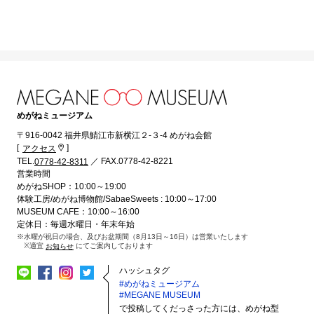
めがねミュージアム
〒916-0042 福井県鯖江市新横江２-３-4 めがね会館
[
]
アクセス
TEL.
／ FAX.0778-42-8221
0778-42-8311
営業時間
めがねSHOP：10:00～19:00
体験工房/めがね博物館/SabaeSweets : 10:00～17:00
MUSEUM CAFE：10:00～16:00
定休日：毎週水曜日・年末年始
※水曜が祝日の場合、及びお盆期間（8月13日～16日）は営業いたします
※適宜
にてご案内しております
お知らせ
ハッシュタグ
#めがねミュージアム
#MEGANE MUSEUM
で投稿してくだっさった方には、めがね型