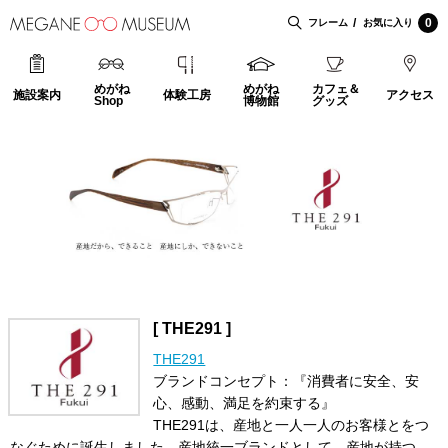
0
フレーム
お気に入り
めがね
めがね
カフェ＆
施設案内
体験工房
アクセス
Shop
博物館
グッズ
[ THE291 ]
THE291
ブランドコンセプト：『消費者に安全、安
心、感動、満足を約束する』
THE291は、産地と一人一人のお客様とをつ
なぐために誕生しました。産地統一ブランドとして、産地が持つ、