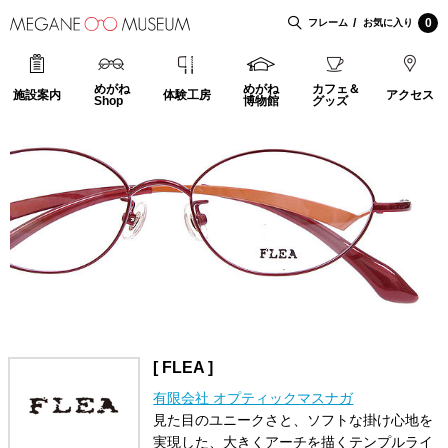
0
フレーム
お気に入り
めがね
めがね
カフェ＆
施設案内
体験工房
アクセス
Shop
博物館
グッズ
[ FLEA ]
有限会社 オプティックマスナガ
見た目のユニークさと、ソフトな掛け心地を
実現した、大きくアーチを描くテンプルライ