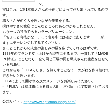
ン。
実はこれ、1本1本職人さんの手曲げによって作り出されているので
す。
職人さんが使う人を思いながら作業をする。
掛けやすさの秘密はこんなところにあるのかもしれません。
もう一つの特徴であるカラーバリエーション。
「ちょっと奇抜かなー」って色も中には確かにあります・・・が、
まずはチャレンジして見てください。
きっとこれからの人生の楽しみの幅を広げてくれるはずです。
1998年のブランド立ち上げから現在に至るまで、一貫して「MADE
IN 鯖江」にこだわり、全て同じ工場の同じ職人さんに生産を任せて
いるFLEA。
これからも「FLEAらしさ」を無くすことなく、めがねを作り続けて
行きたいと思います。
FLEAによって開かれる次のステージをお楽しみください。
※「FLEA」は鯖江市にある職人の町「河和田」にて製造されており
ます。
公式サイト：
https://www.opticmasunaga.com/