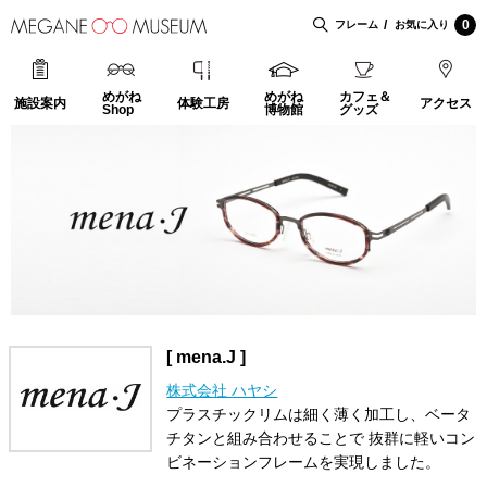
0
フレーム
お気に入り
めがね
めがね
カフェ＆
施設案内
体験工房
アクセス
Shop
博物館
グッズ
[ mena.J ]
株式会社 ハヤシ
プラスチックリムは細く薄く加工し、ベータ
チタンと組み合わせることで 抜群に軽いコン
ビネーションフレームを実現しました。