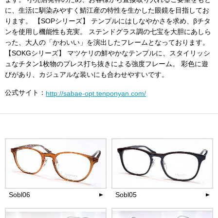
に、生活に馴染みやすく鯖江産の特性を生かした眼鏡を目指してお
ります。 【SOPシリーズ】 テンプルにはしなやかさを求め、βチタ
ンを使用し機能性も充実。 ステンドグラス調の七宝を大胆にあしら
った、大人の「かわいい」を演出したフレームとなっております。
【SOKGシリーズ】 マツケリの鮮やかなテンプルに、スタイリッシ
ュなチタン1枚物のプレス打ち抜きによる強度フレーム。 彩色に遊
びがあり、カジュアルな装いにも合わせやすいです。
公式サイト：
http://sabae-opt.tenponyan.com/
Sobl06
Sobl05