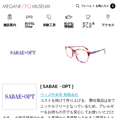
0
フレーム
お気に入り
めがね
めがね
カフェ＆
施設案内
体験工房
アクセス
Shop
博物館
グッズ
[ SABAE・OPT ]
ウィズ中央堂 有限会社
コストを掛けて作り上げる。 弊社製品は全て
ニッケルフリーとなっているため、アレルギ
ーをお持ちの方でも安心してお使いいただけ
ます。 小売店発祥のため、お客様から直接取り入れるご要望をもと