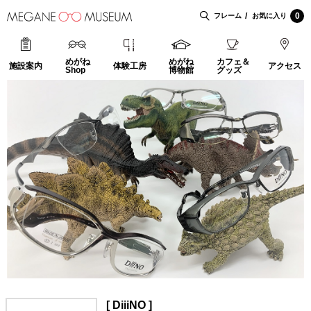
0
フレーム
お気に入り
めがね
めがね
カフェ＆
施設案内
体験工房
アクセス
Shop
博物館
グッズ
[ DiiiNO ]