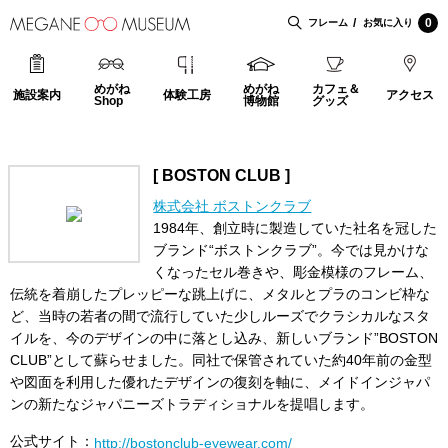
0
フレーム
お気に入り
めがね
めがね
カフェ＆
施設案内
体験工房
アクセス
Shop
博物館
グッズ
[ BOSTON CLUB ]
株式会社 ボストンクラブ
1984年、創立時に製造していた社名を冠した
ブランド“ボストンクラブ”。今では見かけな
くなったセル巻きや、彫金模様のフレーム、
伝統を着崩したプレッピーな跳上げに、メタルとプラのコンビ枠な
ど、当時の若者の間で流行していた少しルーズでクラシカルなスタ
イルを、今のデザインの中に落とし込み、新しいブランド”BOSTON
CLUB”として蘇らせました。同社で保管されていた約40年前の金型
や図面を利用した優れたデザインの復刻を軸に、メイドインジャパ
ンの新たなジャパニーズトラディショナルを提唱します。
公式サイト：
http://bostonclub-eyewear.com/