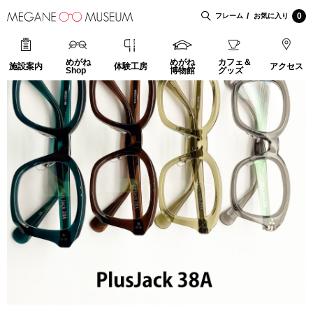
0
フレーム
お気に入り
めがね
めがね
カフェ＆
施設案内
体験工房
アクセス
Shop
博物館
グッズ