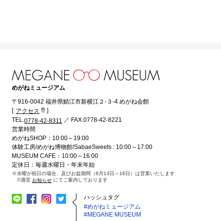
めがねミュージアム
〒916-0042 福井県鯖江市新横江２-３-4 めがね会館
[
]
アクセス
TEL.
／ FAX.0778-42-8221
0778-42-8311
営業時間
めがねSHOP：10:00～19:00
体験工房/めがね博物館/SabaeSweets : 10:00～17:00
MUSEUM CAFE：10:00～16:00
定休日：毎週水曜日・年末年始
※水曜が祝日の場合、及びお盆期間（8月13日～16日）は営業いたします
※適宜
にてご案内しております
お知らせ
ハッシュタグ
#めがねミュージアム
#MEGANE MUSEUM