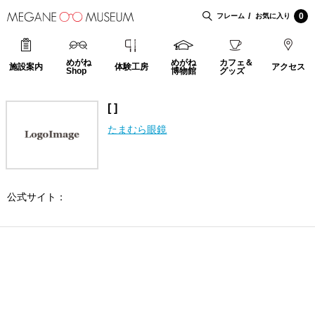
0
フレーム
お気に入り
めがね
めがね
カフェ＆
施設案内
体験工房
アクセス
Shop
博物館
グッズ
[ ]
たまむら眼鏡
公式サイト：