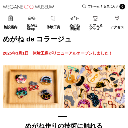
0
フレーム
お気に入り
めがね
めがね
カフェ＆
施設案内
体験工房
アクセス
Shop
博物館
グッズ
めがね de コラージュ
2025年3月1日 体験工房がリニューアルオープンしました！
めがね作りの技術に触れる