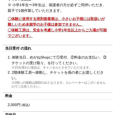
※ 小学1年生〜3年生は、保護者の方が必ずご同伴いただき、
親子で1個作製していただきます。
〇体験に使用する溶剤接着液は、小さいお子様には取扱いが
難しいため未就学のお子様は参加できません。
〇体験工房は、安全を考慮し小学1年生以上からご入場が可能
でございます。
当日受付
の流れ
1. 体験当日、めがねShopにて①受付、②料金のお支払い、③
チケットの受け取り、を行ってください。
※15分遅れた場合は、キャンセルとさせていただきます。
2. 2階体験工房へ移動し、チケットを係の者にお渡しくださ
い。
※2階への移動は階段のみとなります。エレベーターはございません
のでご注意ください。
料金
2,000円
(税込)
定休日