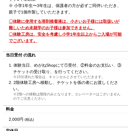
※ 小学1年生〜3年生は、保護者の方が必ずご同伴いただき、
親子で1個作製していただきます。
〇体験に使用する溶剤接着液は、小さいお子様には取扱いが
難しいため未就学のお子様は参加できません。
〇体験工房は、安全を考慮し小学1年生以上からご入場が可能
でございます。
当日受付
の流れ
1. 体験当日、めがねShopにて①受付、②料金のお支払い、③
チケットの受け取り、を行ってください。
※15分遅れた場合は、キャンセルとさせていただきます。
2. 2階体験工房へ移動し、チケットを係の者にお渡しくださ
い。
※2階への移動は階段のみとなります。エレベーターはございません
のでご注意ください。
料金
2,000円
(税込)
定休日