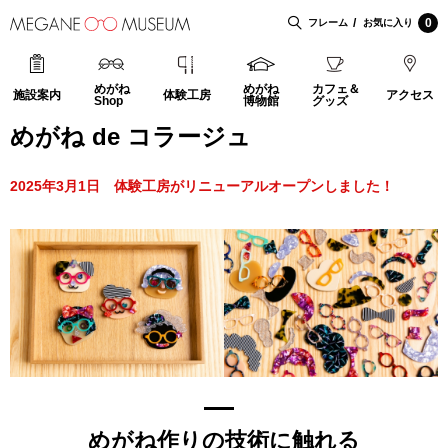
0
フレーム
お気に入り
めがね
めがね
カフェ＆
施設案内
体験工房
アクセス
Shop
博物館
グッズ
めがね de コラージュ
2025年3月1日 体験工房がリニューアルオープンしました！
めがね作りの技術に触れる