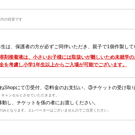
の方の目安です
3年生は、保護者の方が必ずご同伴いただき、親子で1個作製し
溶剤接着液は、小さいお子様には取扱いが難しいため未就学の
全を考慮し小学1年生以上からご入場が可能でございます。
めがねShopにて①受付、②料金のお支払い、③チケットの受け
、キャンセルとさせていただきます。
房へ移動し、チケットを係の者にお渡しください。
段のみとなります。エレベーターはございませんのでご注意ください。