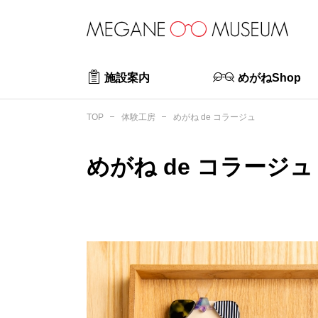
施設案内
めがねShop
めがね de コラージュ
TOP
体験工房
めがね de コラージュ