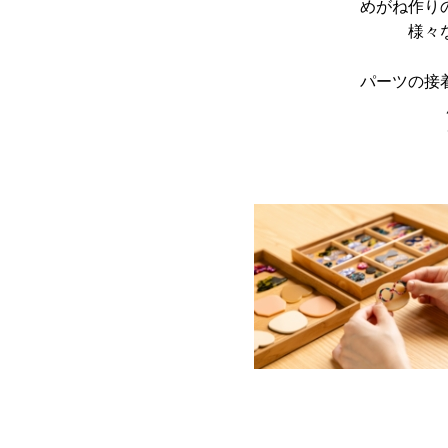
めがね作り
様々
パーツの接