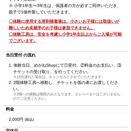
※ 小学1年生〜3年生は、保護者の方が必ずご同伴いただき、
親子で1個作製していただきます。
〇体験に使用する溶剤接着液は、小さいお子様には取扱いが
難しいため未就学のお子様は参加できません。
〇体験工房は、安全を考慮し小学1年生以上からご入場が可能
でございます。
当日受付
の流れ
1. 体験当日、めがねShopにて①受付、②料金のお支払い、③
チケットの受け取り、を行ってください。
※15分遅れた場合は、キャンセルとさせていただきます。
2. 2階体験工房へ移動し、チケットを係の者にお渡しくださ
い。
※2階への移動は階段のみとなります。エレベーターはございません
のでご注意ください。
料金
2,000円
(税込)
定休日