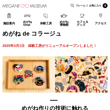
0
フレーム
お気に入り
めがね
めがね
カフェ＆
施設案内
体験工房
アクセス
Shop
博物館
グッズ
めがね de コラージュ
2025年3月1日 体験工房がリニューアルオープンしました！
めがね作りの技術に触れる