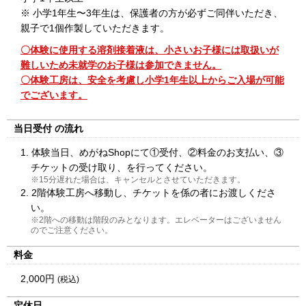
※ 小学1年生〜3年生は、保護者の方が必ずご同伴いただき、
親子で1個作製していただきます。
〇体験に使用する溶剤接着液は、小さいお子様には取扱いが
難しいため未就学のお子様は参加できません。
〇体験工房は、安全を考慮し小学1年生以上からご入場が可能
でございます。
当日受付
の流れ
1. 体験当日、めがねShopにて①受付、②料金のお支払い、③
チケットの受け取り、を行ってください。
※15分遅れた場合は、キャンセルとさせていただきます。
2. 2階体験工房へ移動し、チケットを係の者にお渡しくださ
い。
※2階への移動は階段のみとなります。エレベーターはございません
のでご注意ください。
料金
2,000円
(税込)
定休日