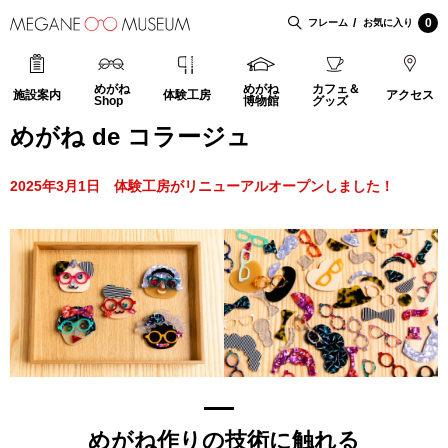
0
フレーム
お気に入り
めがね
めがね
カフェ＆
施設案内
体験工房
アクセス
Shop
博物館
グッズ
めがね de コラージュ
2025年3月1日 体験工房がリニューアルオープンしました！
めがね作りの技術に触れる