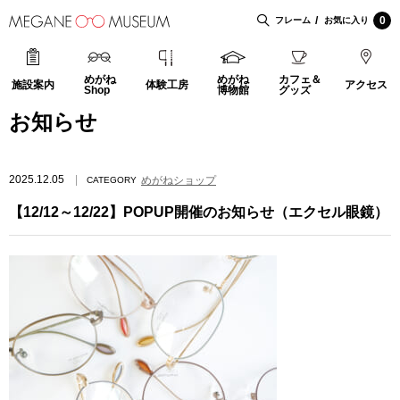
0
フレーム
お気に入り
めがね
めがね
カフェ＆
施設案内
体験工房
アクセス
Shop
博物館
グッズ
お知らせ
2025.12.05
めがねショップ
CATEGORY
【12/12～12/22】POPUP開催のお知らせ（エクセル眼鏡）