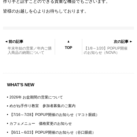
作り手と話すことのできる貴重な機会でもございます。
皆様のお越しを心よりお待ちしております。
前の記事
次の記事
TOP
年末年始の営業／年内ご購
【1/8～1/20】POPUP開催
入商品の納期について
のお知らせ（NOVA）
WHAT'S NEW
2026年 お盆期間の営業について
めがね手作り教室 参加者募集のご案内
【7/16～7/28】POPUP開催のお知らせ（マコト眼鏡）
カフェメニュー 価格変更のお知らせ
【6/11～6/23】POPUP開催のお知らせ（谷口眼鏡）