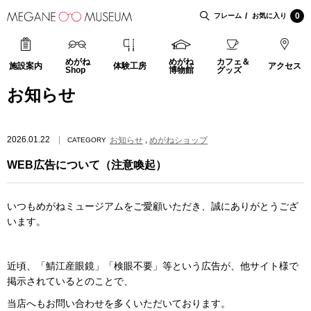
0
フレーム
お気に入り
めがね
めがね
カフェ＆
施設案内
体験工房
アクセス
Shop
博物館
グッズ
お知らせ
,
2026.01.22
お知らせ
めがねショップ
CATEGORY
WEB広告について（注意喚起）
いつもめがねミュージアムをご愛顧いただき、誠にありがとうござ
います。
近頃、「鯖江産眼鏡」「検眼不要」等という広告が、他サイト様で
掲示されているとのことで、
当店へもお問い合わせを多くいただいております。